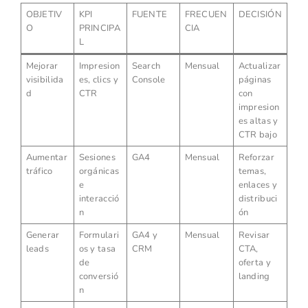
OBJETIV
KPI
FUENTE
FRECUEN
DECISIÓN
O
PRINCIPA
CIA
L
Mejorar
Impresion
Search
Mensual
Actualizar
visibilida
es, clics y
Console
páginas
d
CTR
con
impresion
es altas y
CTR bajo
Aumentar
Sesiones
GA4
Mensual
Reforzar
tráfico
orgánicas
temas,
e
enlaces y
interacció
distribuci
n
ón
Generar
Formulari
GA4 y
Mensual
Revisar
leads
os y tasa
CRM
CTA,
de
oferta y
conversió
landing
n