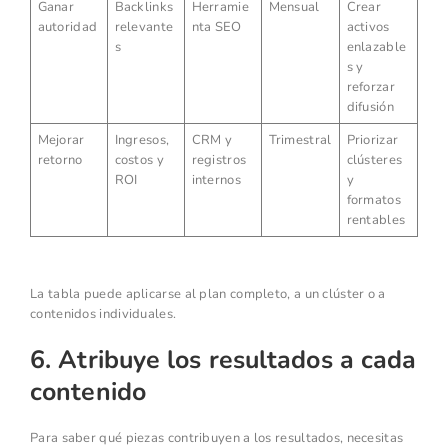
Ganar
Backlinks
Herramie
Mensual
Crear
autoridad
relevante
nta SEO
activos
s
enlazable
s y
reforzar
difusión
Mejorar
Ingresos,
CRM y
Trimestral
Priorizar
retorno
costos y
registros
clústeres
ROI
internos
y
formatos
rentables
La tabla puede aplicarse al plan completo, a un clúster o a
contenidos individuales.
6. Atribuye los resultados a cada
contenido
Para saber qué piezas contribuyen a los resultados, necesitas