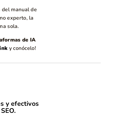
n del manual de
no experto, la
na sola.
taformas de IA
link
y conócelo!
s y efectivos
 SEO.