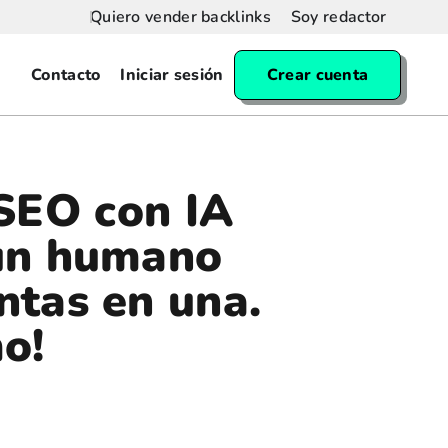
Quiero vender backlinks
Soy redactor
Contacto
Iniciar sesión
Crear cuenta
SEO con IA
un humano
ntas en una.
o!