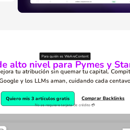
Para quién es WeAreContent
e alto nivel para Pymes y Sta
ora tu atribución sin quemar tu capital. Compit
Google y los LLMs aman, cuidando cada centavo 
Comprar Backlinks
Quiero mis 3 artículos gratis
No se requiere tarjeta de crédito 💳