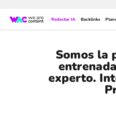
Redactor IA
Backlinks
Plan
Somos la 
entrenad
experto. In
P