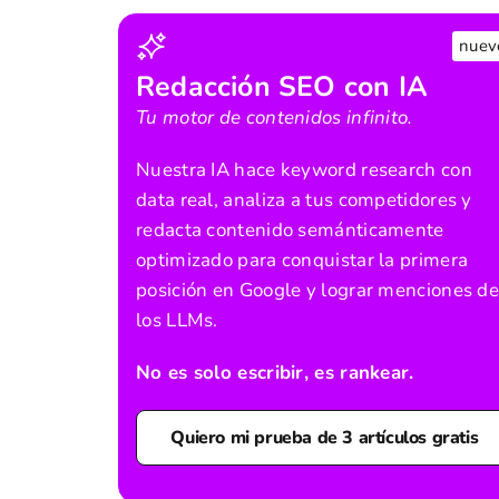
nuev
Redacción SEO con IA
Tu motor de contenidos infinito.
Nuestra IA hace keyword research con
data real, analiza a tus competidores y
redacta contenido semánticamente
optimizado para conquistar la primera
posición en Google y lograr menciones de
los LLMs.
No es solo escribir, es rankear.
Quiero mi prueba de 3 artículos gratis