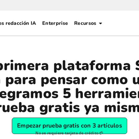
es redacción IA
Enterprise
Recursos
primera plataforma 
a para pensar como 
tegramos 5 herramie
rueba gratis ya mism
Empezar prueba gratis con 3 artículos
No se requiere tarjeta de crédito
💳