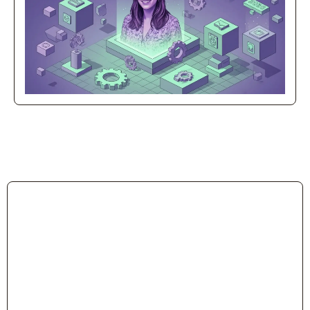
Blog
Eleva tu conocimiento en SEO, IA y
marketing.
Aprende gratis SEO Content For
Revenue >