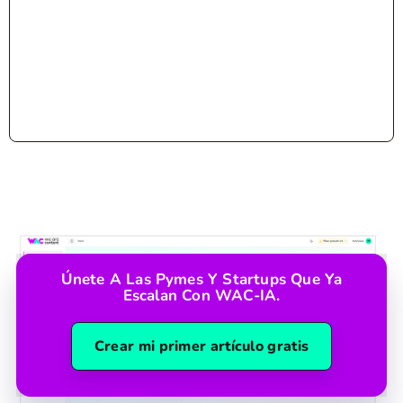
Únete A Las Pymes Y Startups Que Ya
Escalan Con WAC-IA.
Crear mi primer artículo gratis
Plataforma
WAC-IA
Compra Backlinks
Planes