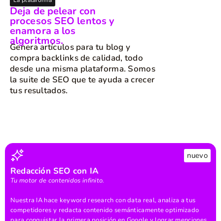
La plataforma
Deja de pelear con
procesos SEO lentos y
enamora a los
algoritmos.
Genera artículos para tu blog y
compra backlinks de calidad, todo
desde una misma plataforma. Somos
la suite de SEO que te ayuda a crecer
tus resultados.
nuevo
Redacción SEO con IA
Tu motor de contenidos infinito.
Nuestra IA hace keyword research con data real, analiza a tus
competidores y redacta contenido semánticamente optimizado
para conquistar la primera posición en Google y lograr menciones