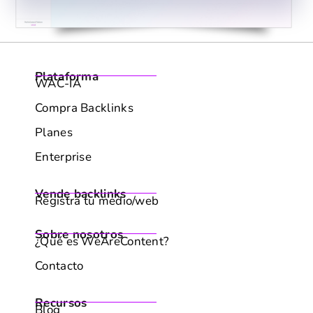
Enterprise
Vende backlinks
Registra tu medio/web
Sobre nosotros
¿Qué es WeAreContent?
Contacto
Recursos
Blog
Marketing de Contenidos
Podcast
Soporte
FAQs & Centro de ayuda
Legales
Términos y condiciones