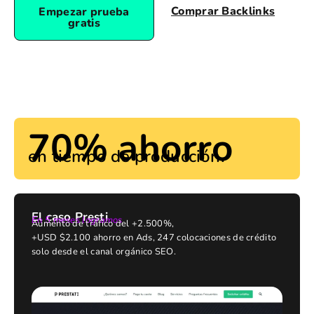
Comprar Backlinks
Empezar prueba
gratis
70% ahorro
en tiempo de producción.
El caso Presti
En 5 meses logramos
Aumento de tráfico del +2.500%,
+USD $2.100 ahorro en Ads, 247 colocaciones de crédito
solo desde el canal orgánico SEO.