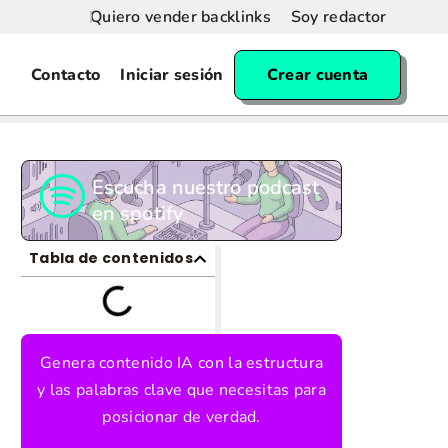
Quiero vender backlinks
Soy redactor
Contacto
Iniciar sesión
Crear cuenta
Escucha nuestro podcast
en spotify
Tabla de contenidos
Genera contenido IA con la estructura
y las palabras clave que necesitas para
posicionar de verdad.