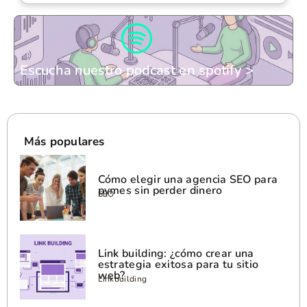
Escucha nuestro podcast en spotify >
Más populares
Cómo elegir una agencia SEO para
pymes sin perder dinero
SEO
Link building: ¿cómo crear una
estrategia exitosa para tu sitio
web?
Linkbuilding