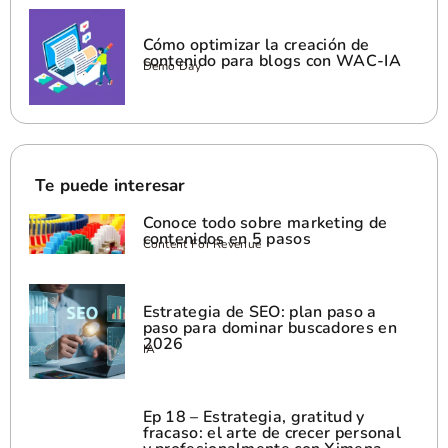
Cómo optimizar la creación de
contenido para blogs con WAC-IA
Demo Day
Te puede interesar
Conoce todo sobre marketing de
contenidos en 5 pasos
Content For Revenue
Estrategia de SEO: plan paso a
paso para dominar buscadores en
2026
IA
Ep 18 – Estrategia, gratitud y
fracaso: el arte de crecer personal