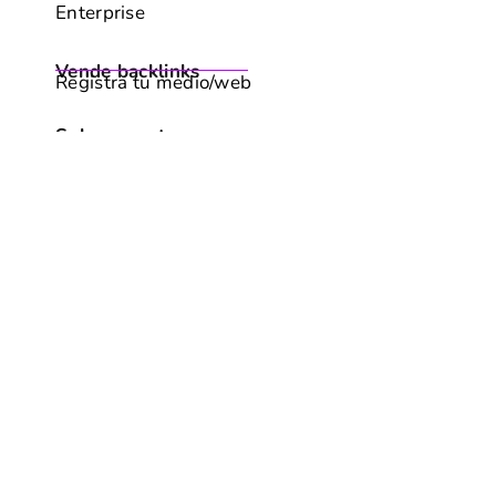
Enterprise
PREFERENCIAS
Vende backlinks
Registra tu medio/web
RECHAZAR TODO
Sobre nosotros
¿Qué es WeAreContent?
Contacto
Recursos
Blog
Marketing de Contenidos
Podcast
Soporte
FAQs & Centro de ayuda
Legales
Términos y condiciones
Política de tratamiento de datos