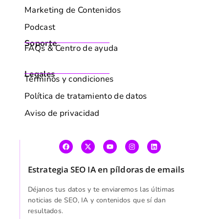
Marketing de Contenidos
Podcast
Soporte
FAQs & Centro de ayuda
Legales
Términos y condiciones
Política de tratamiento de datos
Aviso de privacidad
Estrategia SEO IA en píldoras de emails
AVISO DE POLÍTICA DE COOKIES
Utilizamos cookies para mejorar tu experiencia de
Déjanos tus datos y te enviaremos las últimas
navegación, mostrarte anuncios o contenido personalizados
noticias de SEO, IA y contenidos que sí dan
resultados.
y analizar nuestro tráfico. Al hacer clic en "Aceptar todo",