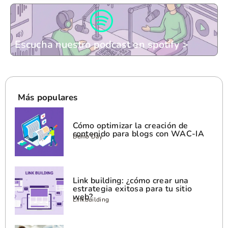
Escucha nuestro podcast en spotify >
Más populares
Cómo optimizar la creación de
contenido para blogs con WAC-IA
Demo Day
Link building: ¿cómo crear una
estrategia exitosa para tu sitio
web?
Linkbuilding