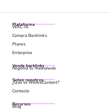
Empezar gratis
Plataforma
WAC-IA
Compra Backlinks
Planes
Enterprise
Vende backlinks
Registra tu medio/web
Sobre nosotros
¿Qué es WeAreContent?
Contacto
Recursos
Blog