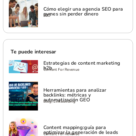
Cómo elegir una agencia SEO para
pymes sin perder dinero
SEO
Te puede interesar
Estrategias de content marketing
b2b
Content For Revenue
Herramientas para analizar
backlinks: métricas y
automatización GEO
Blog, Linkbuilding
Content mapping:guía para
optimizar la generación de leads
Content For Revenue