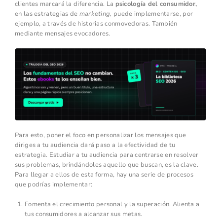
clientes marcará la diferencia. La
psicología del consumidor,
en las estrategias de
marketing,
puede implementarse, por
ejemplo, a través de historias conmovedoras. También
mediante mensajes evocadores.
Para esto, poner el foco en personalizar los mensajes que
diriges a tu audiencia dará paso a la efectividad de tu
estrategia. Estudiar a tu audiencia para centrarse en resolver
sus problemas, brindándoles aquello que buscan, es la clave.
Para llegar a ellos de esta forma, hay una serie de procesos
que podrías implementar:
Fomenta el crecimiento personal y la superación. Alienta a
tus consumidores a alcanzar sus metas.