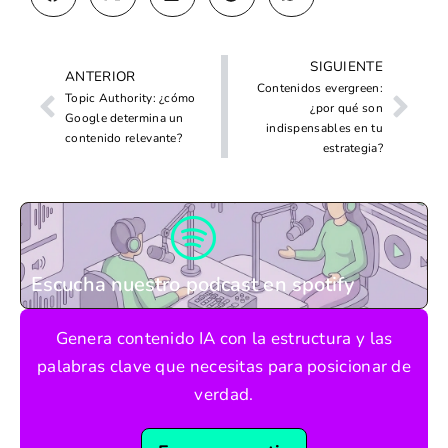
SIGUIENTE
ANTERIOR
Contenidos evergreen:
Topic Authority: ¿cómo
¿por qué son
Google determina un
indispensables en tu
contenido relevante?
estrategia?
Escucha nuestro podcast en spotify
Genera contenido IA con la estructura y las
palabras clave que necesitas para posicionar de
verdad.