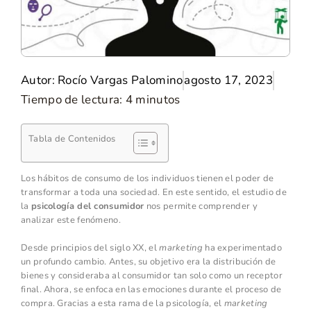
Autor:
Rocío Vargas Palomino
agosto 17, 2023
Tiempo de lectura:
4
minutos
Tabla de Contenidos
Los hábitos de consumo de los individuos tienen el poder de
transformar a toda una sociedad. En este sentido, el estudio de
la
psicología del consumidor
nos permite comprender y
analizar este fenómeno.
Desde principios del siglo XX, el
marketing
ha experimentado
un profundo cambio. Antes, su objetivo era la distribución de
bienes y consideraba al consumidor tan solo como un receptor
final. Ahora, se enfoca en las emociones durante el proceso de
compra. Gracias a esta rama de la psicología, el
marketing