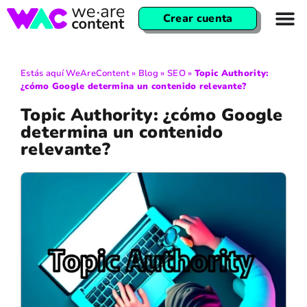
Crear cuenta
Estás aquí
WeAreContent
»
Blog
»
SEO
»
Topic Authority:
¿cómo Google determina un contenido relevante?
Topic Authority: ¿cómo Google
determina un contenido
relevante?