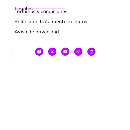
Legales
Términos y condiciones
Política de tratamiento de datos
Aviso de privacidad
Estrategia SEO IA en píldoras de emails
Déjanos tus datos y te enviaremos las últimas
noticias de SEO, IA y contenidos que sí dan
resultados.
Correo electrónico
*