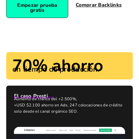
Comprar Backlinks
Empezar prueba
gratis
70% ahorro
en tiempo de producción.
El caso Presti
En 5 meses logramos
Aumento de tráfico del +2.500%,
+USD $2.100 ahorro en Ads, 247 colocaciones de crédito
solo desde el canal orgánico SEO.