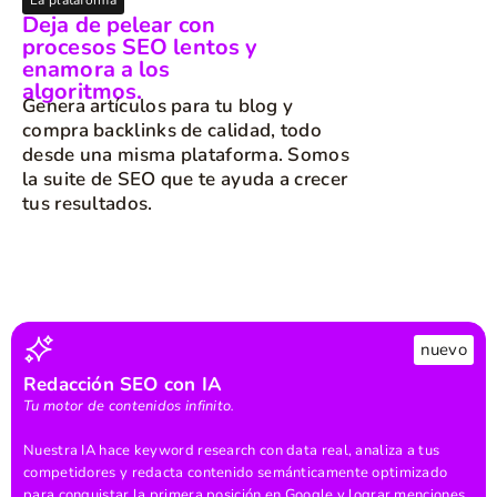
La plataforma
Deja de pelear con
procesos SEO lentos y
enamora a los
algoritmos.
Genera artículos para tu blog y
compra backlinks de calidad, todo
desde una misma plataforma. Somos
la suite de SEO que te ayuda a crecer
tus resultados.
nuevo
Redacción SEO con IA
Tu motor de contenidos infinito.
Nuestra IA hace keyword research con data real, analiza a tus
competidores y redacta contenido semánticamente optimizado
para conquistar la primera posición en Google y lograr menciones