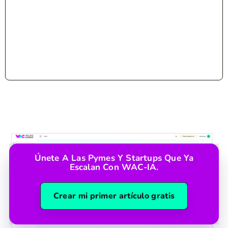
Únete A Las Pymes Y Startups Que Ya
Escalan Con WAC-IA.
Crear mi primer artículo gratis
Plataforma
WAC-IA
Compra Backlinks
Planes