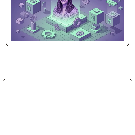
Blog
Eleva tu conocimiento en SEO, IA y
marketing.
Aprende gratis SEO Content For
Revenue >