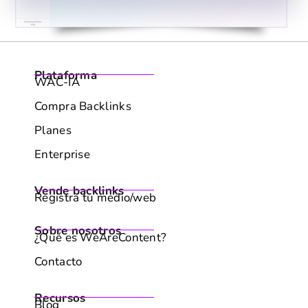
Enterprise
Vende backlinks
Registra tu medio/web
Sobre nosotros
¿Qué es WeAreContent?
Contacto
Recursos
Blog
Marketing de Contenidos
Podcast
Soporte
FAQs & Centro de ayuda
Legales
Términos y condiciones