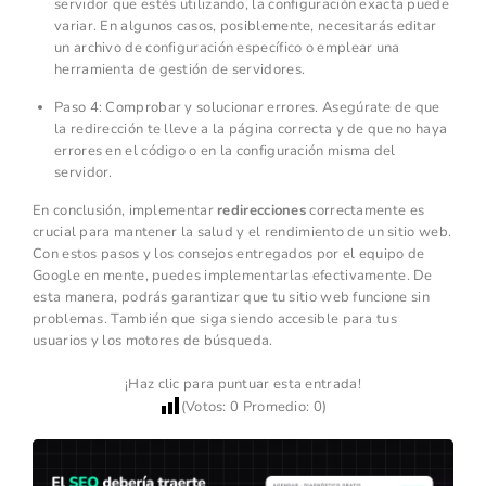
servidor que estés utilizando, la configuración exacta puede
variar. En algunos casos, posiblemente, necesitarás editar
un archivo de configuración específico o emplear una
herramienta de gestión de servidores.
Paso 4: Comprobar y solucionar errores. Asegúrate de que
la redirección te lleve a la página correcta y de que no haya
errores en el código o en la configuración misma del
servidor.
En conclusión, implementar
redirecciones
correctamente es
crucial para mantener la salud y el rendimiento de un sitio web.
Con estos pasos y los consejos entregados por el equipo de
Google en mente, puedes implementarlas efectivamente. De
esta manera, podrás garantizar que tu sitio web funcione sin
problemas. También que siga siendo accesible para tus
usuarios y los motores de búsqueda.
¡Haz clic para puntuar esta entrada!
(Votos:
0
Promedio:
0
)