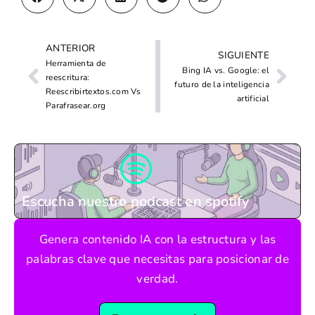
ANTERIOR
SIGUIENTE
Herramienta de
Bing IA vs. Google: el
reescritura:
futuro de la inteligencia
Reescribirtextos.com Vs
artificial
Parafrasear.org
Escucha nuestro podcast en spotify
Genera contenido IA con la estructura y las
palabras clave que necesitas para posicionar de
verdad.