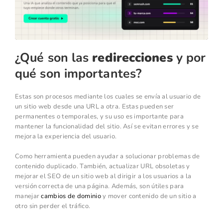
¿Qué son las
redirecciones
y por
qué son importantes?
Estas son procesos mediante los cuales se envía al usuario de
un sitio web desde una URL a otra. Estas pueden ser
permanentes o temporales, y su uso es importante para
mantener la funcionalidad del sitio. Así se evitan errores y se
mejora la experiencia del usuario.
Como herramienta pueden ayudar a solucionar problemas de
contenido duplicado. También, actualizar URL obsoletas y
mejorar el SEO de un sitio web al dirigir a los usuarios a la
versión correcta de una página. Además, son útiles para
manejar
cambios de dominio
y mover contenido de un sitio a
otro sin perder el tráfico.