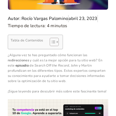
Autor:
Rocío Vargas Palomino
abril 23, 2023
Tiempo de lectura:
4
minutos
Tabla de Contenidos
¿Alguna vez te has preguntado cómo funcionan las
redirecciones
y cuál es la mejor opción para tu sitio web? En
este
episodio
de
Search Off the Record
, John y Martin
profundizan en los diferentes tipos. Estos expertos comparten
su conocimiento para ayudarte a tomar decisiones informadas
sobre la optimización de tu sitio web.
¡Sigue leyendo para descubrir más sobre este fascinante tema!