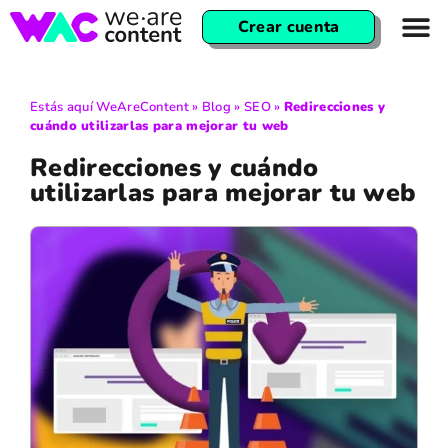
Crear cuenta
Estás aquí
WeAreContent
»
Blog
»
SEO
»
Redirecciones y
cuándo utilizarlas para mejorar tu web
Redirecciones y cuándo
utilizarlas para mejorar tu web