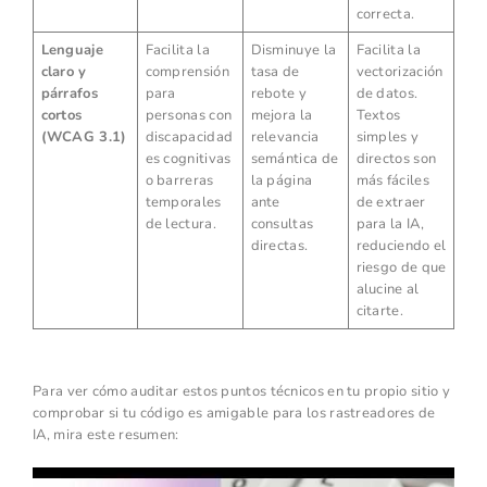
correcta.
Lenguaje
Facilita la
Disminuye la
Facilita la
claro y
comprensión
tasa de
vectorización
párrafos
para
rebote y
de datos.
cortos
personas con
mejora la
Textos
(WCAG 3.1)
discapacidad
relevancia
simples y
es cognitivas
semántica de
directos son
o barreras
la página
más fáciles
temporales
ante
de extraer
de lectura.
consultas
para la IA,
directas.
reduciendo el
riesgo de que
alucine al
citarte.
Para ver cómo auditar estos puntos técnicos en tu propio sitio y
comprobar si tu código es amigable para los rastreadores de
IA, mira este resumen: