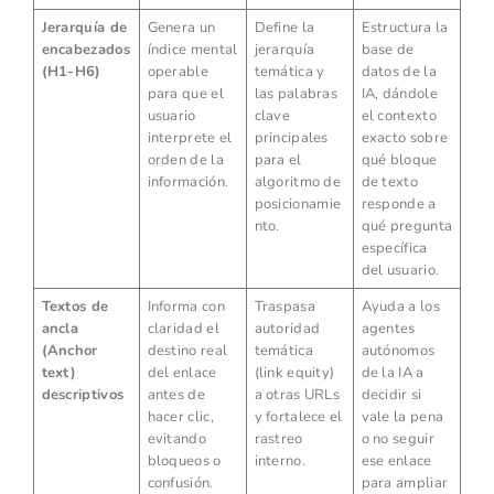
Jerarquía de
Genera un
Define la
Estructura la
encabezados
índice mental
jerarquía
base de
(H1-H6)
operable
temática y
datos de la
para que el
las palabras
IA, dándole
usuario
clave
el contexto
interprete el
principales
exacto sobre
orden de la
para el
qué bloque
información.
algoritmo de
de texto
posicionamie
responde a
nto.
qué pregunta
específica
del usuario.
Textos de
Informa con
Traspasa
Ayuda a los
ancla
claridad el
autoridad
agentes
(Anchor
destino real
temática
autónomos
text)
del enlace
(link equity)
de la IA a
descriptivos
antes de
a otras URLs
decidir si
hacer clic,
y fortalece el
vale la pena
evitando
rastreo
o no seguir
bloqueos o
interno.
ese enlace
confusión.
para ampliar