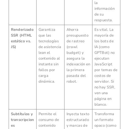
la
información
de su
respuesta.
Renderizado
Garantiza
Ahorra
Es vital. La
SSR (HTML
que las
presupuesto
mayoría de
estático vs.
tecnologías
de rastreo
los bots de
JS)
de asistencia
(crawl
IA (como
lean el
budget) y
GPTBot) no
contenido al
asegura la
ejecutan
instante sin
indexación en
JavaScript
fallos por
la primera
por temas de
carga
pasada del
costos de
dinámica.
robot.
servidor. Si
no hay SSR,
ven una
página en
blanco.
Subtítulos y
Permite el
Inyecta texto
Transforma
transcripcion
consumo de
estructurado
un formato
es
contenido
y marcas de
opaco (como