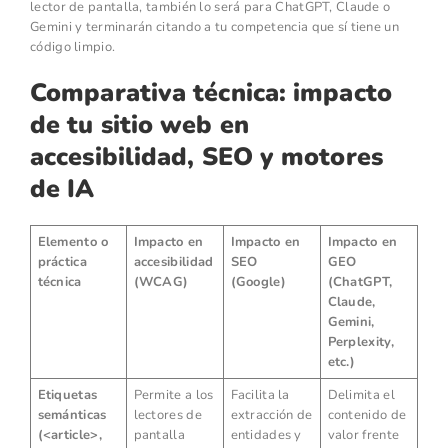
lector de pantalla, también lo será para ChatGPT, Claude o
Gemini y terminarán citando a tu competencia que sí tiene un
código limpio.
Comparativa técnica: impacto
de tu sitio web en
accesibilidad, SEO y motores
de IA
Elemento o
Impacto en
Impacto en
Impacto en
práctica
accesibilidad
SEO
GEO
técnica
(WCAG)
(Google)
(ChatGPT,
Claude,
Gemini,
Perplexity,
etc.)
Etiquetas
Permite a los
Facilita la
Delimita el
semánticas
lectores de
extracción de
contenido de
(
<article>
,
pantalla
entidades y
valor frente