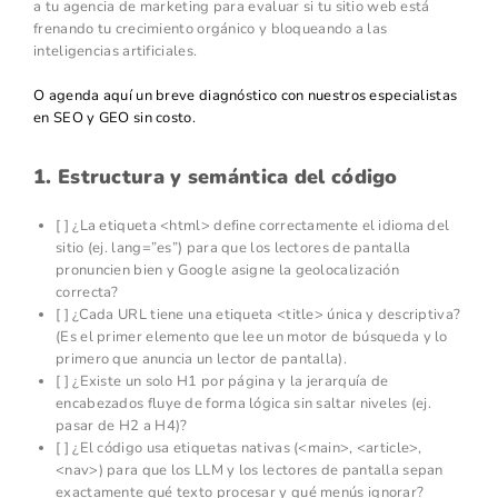
a tu agencia de marketing para evaluar si tu sitio web está
frenando tu crecimiento orgánico y bloqueando a las
inteligencias artificiales.
O agenda aquí un breve diagnóstico con nuestros especialistas
en SEO y GEO sin costo.
1. Estructura y semántica del código
[ ] ¿La etiqueta <html> define correctamente el idioma del
sitio (ej. lang=”es”) para que los lectores de pantalla
pronuncien bien y Google asigne la geolocalización
correcta?
[ ] ¿Cada URL tiene una etiqueta <title> única y descriptiva?
(Es el primer elemento que lee un motor de búsqueda y lo
primero que anuncia un lector de pantalla).
[ ] ¿Existe un solo H1 por página y la jerarquía de
encabezados fluye de forma lógica sin saltar niveles (ej.
pasar de H2 a H4)?
[ ] ¿El código usa etiquetas nativas (<main>, <article>,
<nav>) para que los LLM y los lectores de pantalla sepan
exactamente qué texto procesar y qué menús ignorar?