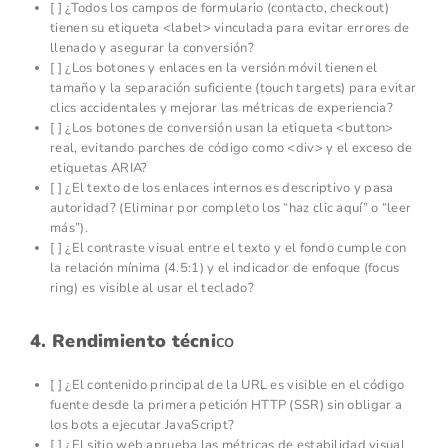
[ ] ¿Todos los campos de formulario (contacto, checkout)
tienen su etiqueta <label> vinculada para evitar errores de
llenado y asegurar la conversión?
[ ] ¿Los botones y enlaces en la versión móvil tienen el
tamaño y la separación suficiente (touch targets) para evitar
clics accidentales y mejorar las métricas de experiencia?
[ ] ¿Los botones de conversión usan la etiqueta <button>
real, evitando parches de código como <div> y el exceso de
etiquetas ARIA?
[ ] ¿El texto de los enlaces internos es descriptivo y pasa
autoridad? (Eliminar por completo los “haz clic aquí” o “leer
más”).
[ ] ¿El contraste visual entre el texto y el fondo cumple con
la relación mínima (4.5:1) y el indicador de enfoque (focus
ring) es visible al usar el teclado?
4. Rendimiento técni
co
[ ] ¿El contenido principal de la URL es visible en el código
fuente desde la primera petición HTTP (SSR) sin obligar a
los bots a ejecutar JavaScript?
[ ] ¿El sitio web aprueba las métricas de estabilidad visual