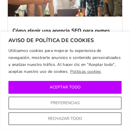
Cómo elegir una agencia SEO para pymes
sin perder dinero
AVISO DE POLÍTICA DE COOKIES
Antes de pagar por una agencia SEO para
pymes, mira esta checklist: 4 pilares, señales de
Utilizamos cookies para mejorar tu experiencia de
alarma y cómo evaluar sin caer en humo.
navegación, mostrarte anuncios o contenido personalizados
y analizar nuestro tráfico. Al hacer clic en "Aceptar todo",
Leer Más
aceptas nuestro uso de cookies.
Politicas cookies
ACEPTAR TODO
SEO
PREFERENCIAS
RECHAZAR TODO