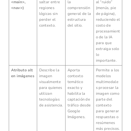
<main>
,
saltar entre
la
al “ruido”
<nav>
)
regiones
comprensión
(menús, pie
lógicas sin
general de la
de página),
perder el
estructura
reduciendo el
contexto.
del sitio.
costo de
procesamient
o de la IA
para que
extraiga solo
lo
importante.
Atributo alt
Describe la
Aporta
Permite a los
en imágenes
imagen
contexto
modelos
visualmente
temático
multimodale
para quienes
exacto y
s procesar la
utilizan
habilita la
imagen como
tecnologías
captación de
parte del
de asistencia.
tráfico desde
contexto
Google
para generar
Imágenes.
respuestas o
resúmenes
más precisos.