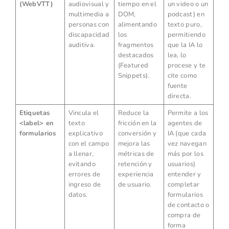
(WebVTT)
audiovisual y
tiempo en el
un video o un
multimedia a
DOM,
podcast) en
personas con
alimentando
texto puro,
discapacidad
los
permitiendo
auditiva.
fragmentos
que la IA lo
destacados
lea, lo
(Featured
procese y te
Snippets).
cite como
fuente
directa.
Etiquetas
Vincula el
Reduce la
Permite a los
<label>
en
texto
fricción en la
agentes de
formularios
explicativo
conversión y
IA (que cada
con el campo
mejora las
vez navegan
a llenar,
métricas de
más por los
evitando
retención y
usuarios)
errores de
experiencia
entender y
ingreso de
de usuario.
completar
datos.
formularios
de contacto o
compra de
forma