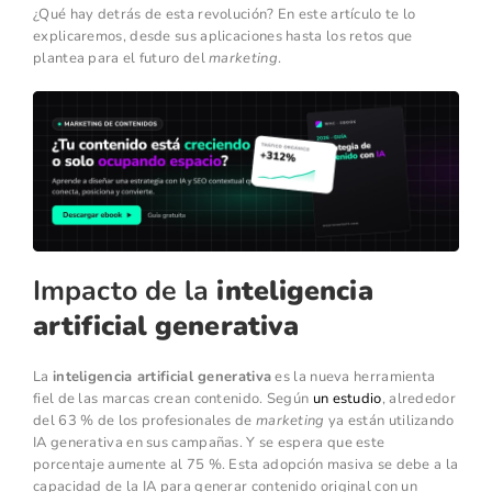
¿Qué hay detrás de esta revolución? En este artículo te lo
explicaremos, desde sus aplicaciones hasta los retos que
plantea para el futuro del
marketing
.
Impacto de la
inteligencia
artificial generativa
La
inteligencia artificial generativa
es la nueva herramienta
fiel de las marcas crean contenido. Según
un estudio
, alrededor
del 63 % de los profesionales de
marketing
ya están utilizando
IA generativa en sus campañas. Y se espera que este
porcentaje aumente al 75 %. Esta adopción masiva se debe a la
capacidad de la IA para generar contenido original con un