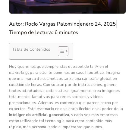
Autor:
Rocío Vargas Palomino
enero 24, 2025
Tiempo de lectura:
6
minutos
Tabla de Contenidos
Hoy queremos que comprendas el papel de la IA en el
marketing
; para ello, te ponemos un caso hipotético. Imagina
que una marca de cosméticos lanza una campaña global en
cuestión de horas. Con solo un par de instrucciones, genera
textos adaptados a cada cultura. Igualmente, crea imágenes
totalmente llamativas para redes sociales y videos
promocionales. Además, es contenido que parece hecho por
expertos. Este escenario no es ciencia ficción; es el poder de la
inteligencia artificial generativa
, y cada vez más empresas
están utilizando tal tecnología para crear contenido más
rápido, más personalizado e impactante que nunca.