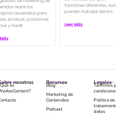
 glosario de marketing de
funciones diferentes, au
enidos reúne los
pueden trabajar dentro
eptos necesarios para
ar, producir, posicionar,
Leer Más
ibuir y medir
 Más
Sobre nosotros
Recursos
Legales
¿Qué es
Blog
Términos 
WeAreContent?
condicione
Marketing de
Contacto
Contenidos
Política de
tratamient
Podcast
datos