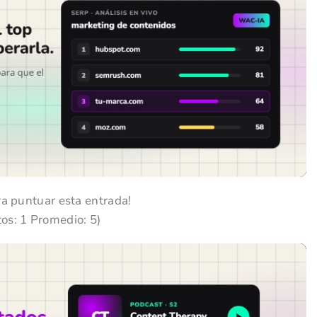
ra puntuar esta entrada!
(Votos:
1
Promedio:
5
)