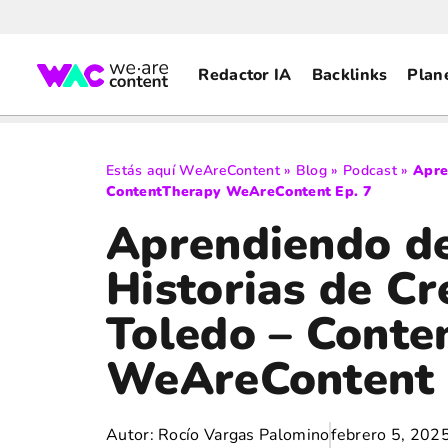
Redactor IA
Backlinks
Plan
Estás aquí
WeAreContent
»
Blog
»
Podcast
»
Apre
ContentTherapy WeAreContent Ep. 7
Aprendiendo de
Historias de Cr
Toledo – Conte
WeAreContent 
Autor:
Rocío Vargas Palomino
febrero 5, 202