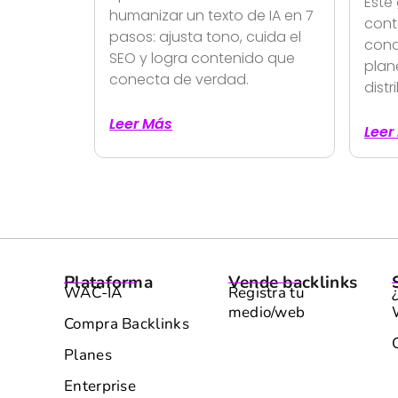
Este
humanizar un texto de IA en 7
cont
pasos: ajusta tono, cuida el
conc
SEO y logra contenido que
plane
conecta de verdad.
distr
Leer Más
Leer
Plataforma
Vende backlinks
WAC-IA
Registra tu
medio/web
Compra Backlinks
Planes
Enterprise