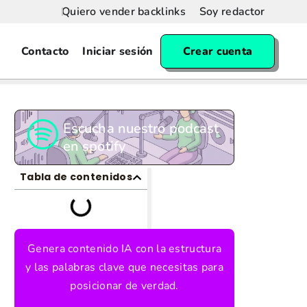
Quiero vender backlinks
Soy redactor
Contacto
Iniciar sesión
Crear cuenta
Escucha nuestro podcast
en spotify
Tabla de contenidos
Genera contenido IA con la estructura
y las palabras clave que necesitas para
posicionar de verdad.