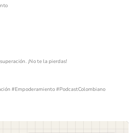
ento
superación. ¡No te la pierdas!
vación #Empoderamiento #PodcastColombiano