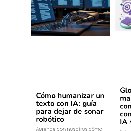
Glo
Cómo humanizar un
ma
texto con IA: guía
con
para dejar de sonar
co
robótico
IA 
Aprende con nosotros cómo