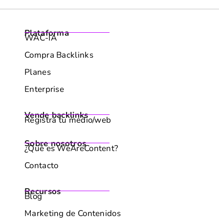
Plataforma
WAC-IA
Compra Backlinks
Planes
Genera contenido IA con la estructura y las
Enterprise
palabras clave que necesitas para posicionar
de verdad.
Vende backlinks
Registra tu medio/web
Sobre nosotros
¿Qué es WeAreContent?
Contacto
Recursos
Blog
Marketing de Contenidos