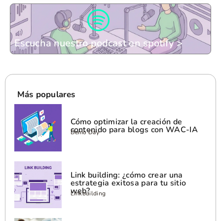
Escucha nuestro podcast en spotify >
Más populares
Cómo optimizar la creación de
contenido para blogs con WAC-IA
Demo Day
Link building: ¿cómo crear una
estrategia exitosa para tu sitio
web?
Linkbuilding