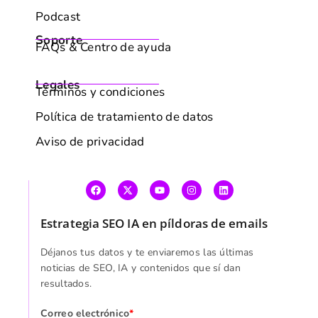
Podcast
Soporte
FAQs & Centro de ayuda
Legales
Términos y condiciones
Política de tratamiento de datos
Aviso de privacidad
Estrategia SEO IA en píldoras de emails
AVISO DE POLÍTICA DE COOKIES
Utilizamos cookies para mejorar tu experiencia de
Déjanos tus datos y te enviaremos las últimas
navegación, mostrarte anuncios o contenido personalizados
noticias de SEO, IA y contenidos que sí dan
resultados.
y analizar nuestro tráfico. Al hacer clic en "Aceptar todo",
aceptas nuestro uso de cookies.
Politicas cookies
Correo electrónico
*