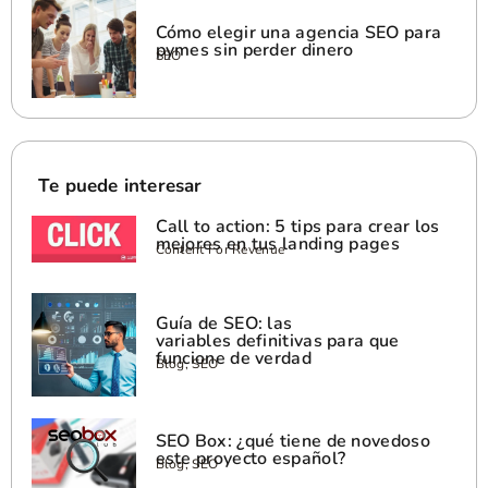
Cómo elegir una agencia SEO para
pymes sin perder dinero
SEO
Te puede interesar
Call to action: 5 tips para crear los
mejores en tus landing pages
Content For Revenue
Guía de SEO: las
variables definitivas para que
funcione de verdad
Blog, SEO
SEO Box: ¿qué tiene de novedoso
este proyecto español?
Blog, SEO