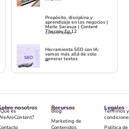
Propósito, disciplina y
aprendizaje en los negocios |
Maite Sarasua | Content
Therapy Ep.12
Content Therapy
Herramienta SEO con IA:
vamos más allá de solo
generar textos
IA
Sobre nosotros
Recursos
Legales
¿Qué es
Blog
Términos 
WeAreContent?
condicione
Marketing de
Contacto
Contenidos
Política de