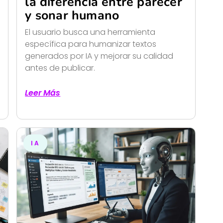
la diferencia entre parecer
y sonar humano
El usuario busca una herramienta
específica para humanizar textos
generados por IA y mejorar su calidad
antes de publicar.
Leer Más
IA