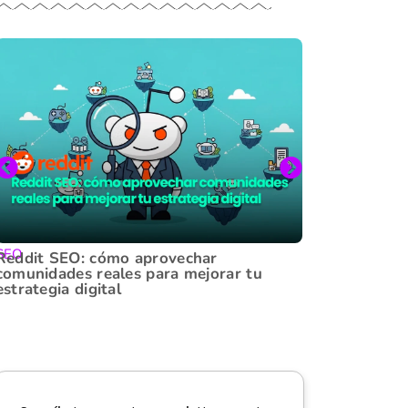
SEO
Linkbuilding
Reddit SEO: cómo aprovechar
Backlinks:
comunidades reales para mejorar tu
video y su
estrategia digital
sitio web 