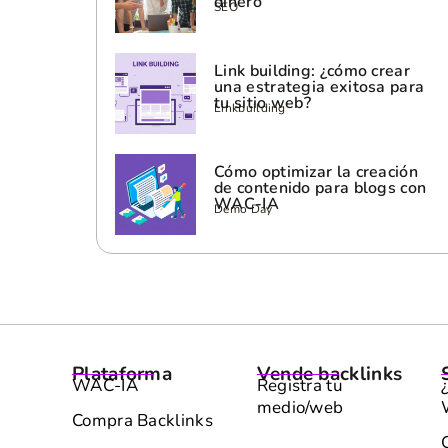
dinero
SEO
Link building: ¿cómo crear
una estrategia exitosa para
tu sitio web?
Linkbuilding
Cómo optimizar la creación
de contenido para blogs con
WAC-IA
Demo Day
Plataforma
Vende backlinks
WAC-IA
Registra tu
medio/web
Compra Backlinks