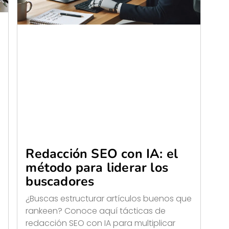
Redacción SEO con IA: el
método para liderar los
buscadores
¿Buscas estructurar artículos buenos que
rankeen? Conoce aquí tácticas de
redacción SEO con IA para multiplicar