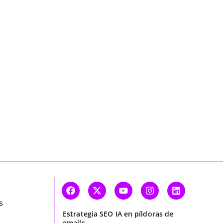
y
Genera contenido IA con la estructura
s
Estrategia SEO IA en píldoras de
y las palabras clave que necesitas
emails