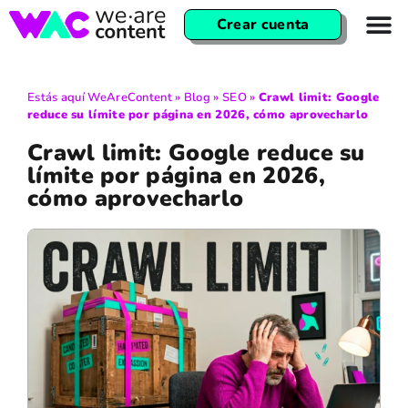
Crear cuenta
Estás aquí
WeAreContent
»
Blog
»
SEO
»
Crawl limit: Google
reduce su límite por página en 2026, cómo aprovecharlo
Crawl limit: Google reduce su
límite por página en 2026,
cómo aprovecharlo