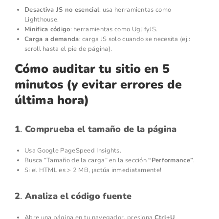
Desactiva JS no esencial
: usa herramientas como
Lighthouse.
Minifica código
: herramientas como UglifyJS.
Carga a demanda
: carga JS solo cuando se necesita (ej.:
scroll hasta el pie de página).
Cómo auditar tu sitio en 5
minutos (y evitar errores de
última hora)
1
.
Comprueba el tamaño de la página
Usa Google PageSpeed Insights.
Busca “Tamaño de la carga” en la sección
“Performance”
.
Si el HTML es > 2 MB, ¡actúa inmediatamente!
2
.
Analiza el código fuente
Abre una página en tu navegador, presiona
Ctrl+U