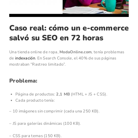
Caso real: cómo un e-commerce
salvó su SEO en 72 horas
Una tienda online de ropa,
ModaOnline.com
, tenía problemas
de
indexación
. En Search Console, el 40% de sus páginas
mostraban “Rastreo limitado”.
Problema:
Página de productos:
2,1 MB
(HTML + JS + CSS).
Cada producto tenía:
– 10 imágenes sin comprimir (cada una 250 KB).
– JS para galerías dinámicas (100 KB).
– CSS para temas (150 KB).