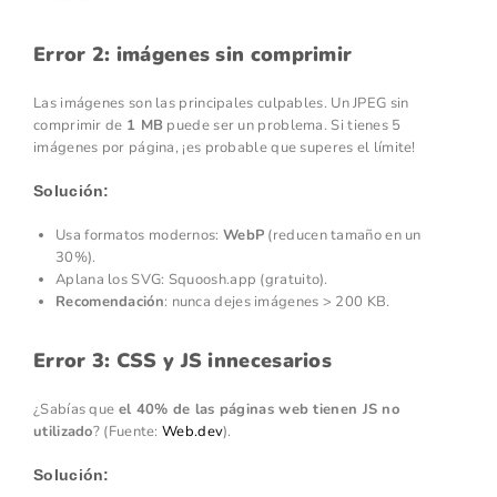
Error 2: imágenes sin comprimir
Las imágenes son las principales culpables. Un JPEG sin
comprimir de
1 MB
puede ser un problema. Si tienes 5
imágenes por página, ¡es probable que superes el límite!
Solución:
Usa formatos modernos:
WebP
(reducen tamaño en un
30%).
Aplana los SVG: Squoosh.app (gratuito).
Recomendación
: nunca dejes imágenes > 200 KB.
Error 3: CSS y JS innecesarios
¿Sabías que
el 40% de las páginas web tienen JS no
utilizado
? (Fuente:
Web.dev
).
Solución: