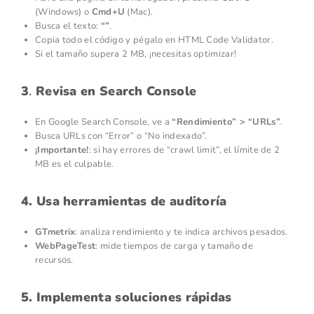
(Windows) o
Cmd+U
(Mac).
Busca el texto:
“”
.
Copia todo el código y pégalo en HTML Code Validator.
Si el tamaño supera 2 MB, ¡necesitas optimizar!
3
.
Revisa en Search Console
En Google Search Console, ve a
“Rendimiento” > “URLs”
.
Busca URLs con “Error” o “No indexado”.
¡Importante!
: si hay errores de “crawl limit”, el límite de 2
MB es el culpable.
4. Usa herramientas de auditoría
GTmetrix
: analiza rendimiento y te indica archivos pesados.
WebPageTest
: mide tiempos de carga y tamaño de
recursos.
5. Implementa soluciones rápidas