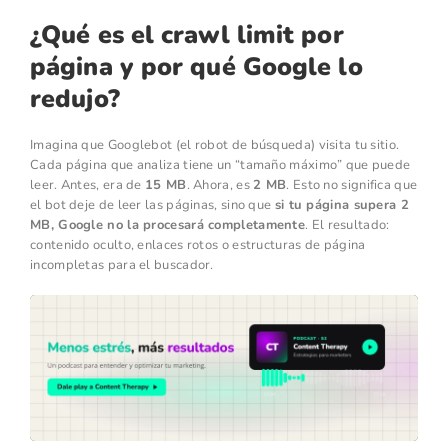
¿Qué es el crawl limit por
página y por qué Google lo
redujo?
Imagina que Googlebot (el robot de búsqueda) visita tu sitio.
Cada página que analiza tiene un “tamaño máximo” que puede
leer. Antes, era de
15 MB
. Ahora, es
2 MB
. Esto no significa que
el bot deje de leer las páginas, sino que
si tu página supera 2
MB, Google no la procesará completamente
. El resultado:
contenido oculto, enlaces rotos o estructuras de página
incompletas para el buscador.