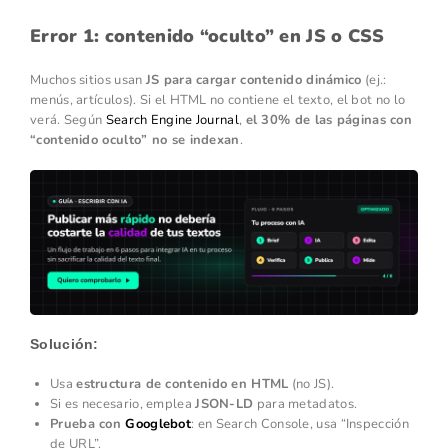
Error 1: contenido “oculto” en JS o CSS
Muchos sitios usan
JS para cargar contenido dinámico
(ej.:
menús, artículos). Si el HTML no contiene el texto, el bot no lo
verá. Según
Search Engine Journal
,
el 30% de las páginas con
“contenido oculto” no se indexan
.
Solución:
Usa
estructura de contenido en HTML
(no JS).
Si es necesario, emplea
JSON-LD
para metadatos.
Prueba con
Googlebot
: en Search Console, usa “Inspección
de URL”.