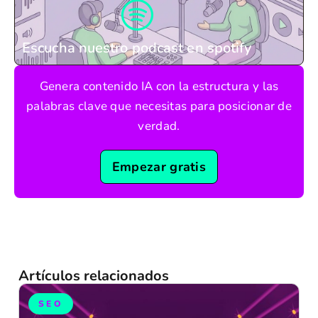
Escucha nuestro podcast en spotify
Genera contenido IA con la estructura y las
palabras clave que necesitas para posicionar de
verdad.
Empezar gratis
Artículos relacionados