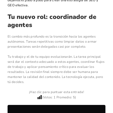
dejamos el paso a paso para crear una estrategia de SEO y
GEO efectiva.
Tu nuevo rol: coordinador de
agentes
El cambio más profundo es la transición hacia los agentes
autónomos. Tareas repetitivas como limpiar datos o armar
presentaciones serán delegadas casi por completo.
Tu trabajo y el de tu equipo evolucionarán. La tarea principal
será dar el contexto adecuado a estos agentes, coordinar flujos
de trabajo y aplicar pensamiento crítico para evaluar los
resultados. La revisión final siempre debe ser humana para
mantener la calidad del contenido. La tecnología ejecuta, pero
tú decides.
¡Haz clic para puntuar esta entrada!
(Votos:
1
Promedio:
5
)