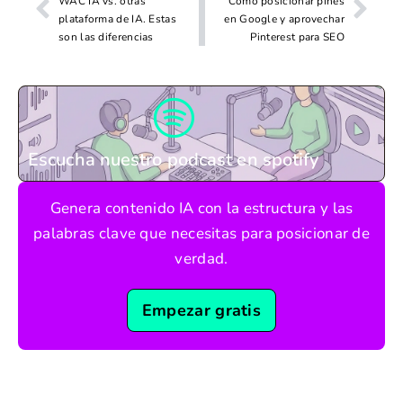
WAC IA vs. otras
Cómo posicionar pines
plataforma de IA. Estas
en Google y aprovechar
son las diferencias
Pinterest para SEO
Escucha nuestro podcast en spotify
Genera contenido IA con la estructura y las
palabras clave que necesitas para posicionar de
verdad.
Empezar gratis