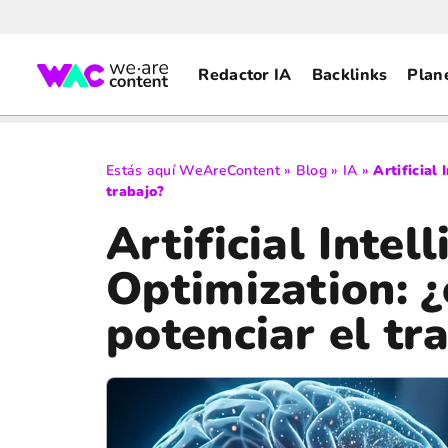
Redactor IA
Backlinks
Plan
Estás aquí
WeAreContent
»
Blog
»
IA
»
Artificial
trabajo?
Artificial Intel
Optimization: 
potenciar el tr