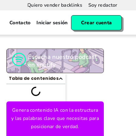
Quiero vender backlinks
Soy redactor
Contacto
Iniciar sesión
Crear cuenta
Escucha nuestro podcast
en spotify
Tabla de contenidos
Genera contenido IA con la estructura
y las palabras clave que necesitas para
posicionar de verdad.