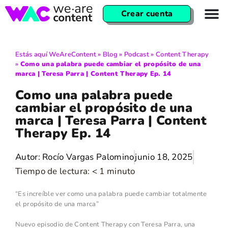
Crear cuenta
Estás aquí
WeAreContent
»
Blog
»
Podcast
»
Content Therapy
»
Como una palabra puede cambiar el propósito de una
marca | Teresa Parra | Content Therapy Ep. 14
Como una palabra puede
cambiar el propósito de una
marca | Teresa Parra | Content
Therapy Ep. 14
Autor:
Rocío Vargas Palomino
junio 18, 2025
Tiempo de lectura:
< 1
minuto
“Es increíble ver como una palabra puede cambiar totalmente
el propósito de una marca”
Nuevo episodio de Content Therapy con Teresa Parra, una