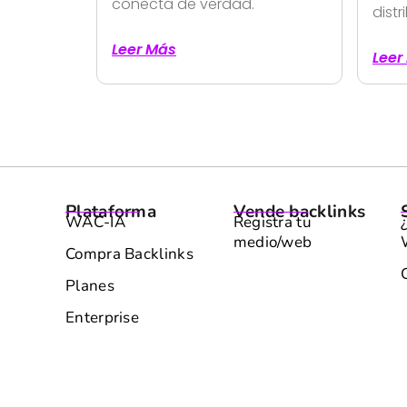
conecta de verdad.
distr
Leer Más
Leer
Plataforma
Vende backlinks
WAC-IA
Registra tu
medio/web
Compra Backlinks
Planes
Enterprise