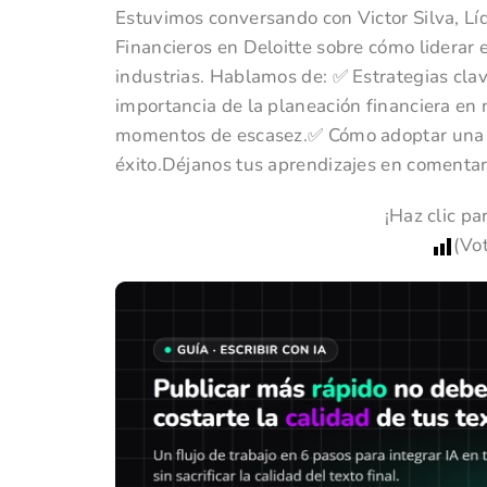
Estuvimos conversando con Victor Silva, Lí
Financieros en Deloitte sobre cómo liderar
industrias. Hablamos de: ✅ Estrategias cla
importancia de la planeación financiera en
momentos de escasez.✅ Cómo adoptar una vi
éxito.Déjanos tus aprendizajes en comentar
¡Haz clic pa