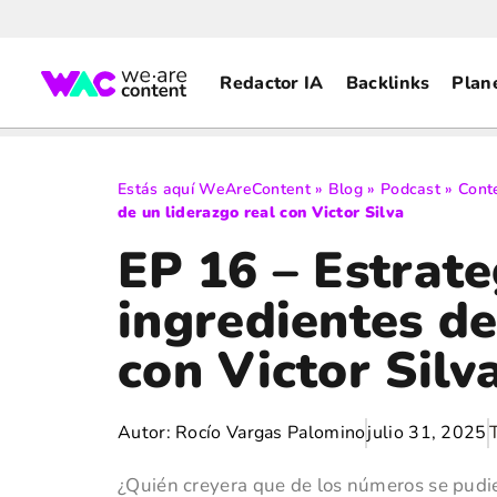
Redactor IA
Backlinks
Plan
Estás aquí
WeAreContent
»
Blog
»
Podcast
»
Cont
de un liderazgo real con Victor Silva
EP 16 – Estrate
ingredientes de
con Victor Silv
Autor:
Rocío Vargas Palomino
julio 31, 2025
¿Quién creyera que de los números se pudier