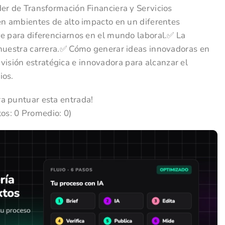
der de Transformación Financiera y Servicios
 en ambientes de alto impacto en un diferentes
ve para diferenciarnos en el mundo laboral.✅ La
 nuestra carrera.✅ Cómo generar ideas innovadoras en
sión estratégica e innovadora para alcanzar el
ios.
ra puntuar esta entrada!
(Votos:
0
Promedio:
0
)