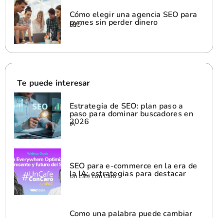
Cómo elegir una agencia SEO para
pymes sin perder dinero
SEO
Te puede interesar
Estrategia de SEO: plan paso a
paso para dominar buscadores en
2026
IA
SEO para e-commerce en la era de
la IA: estrategias para destacar
Un café con Caro
Como una palabra puede cambiar