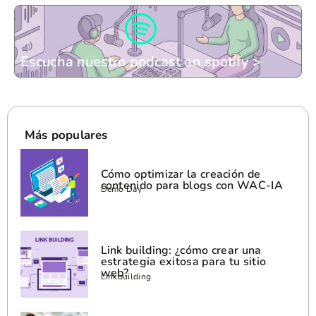
Escucha nuestro podcast en spotify >
Más populares
Cómo optimizar la creación de
contenido para blogs con WAC-IA
Demo Day
Link building: ¿cómo crear una
estrategia exitosa para tu sitio
web?
Linkbuilding