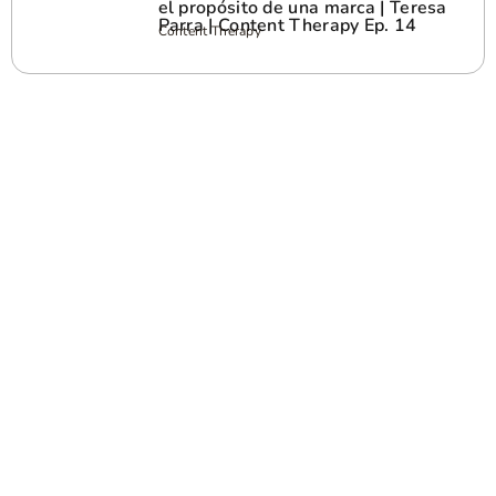
el propósito de una marca | Teresa
Parra | Content Therapy Ep. 14
Content Therapy