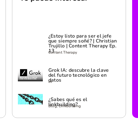
¿Estoy listo para ser el jefe
que siempre soñé? | Christian
Trujillo | Content Therapy Ep.
13
Content Therapy
Grok IA: descubre la clave
del futuro tecnológico en
datos
IA
¿Sabes qué es el
linkbuilding?
Blog, Linkbuilding