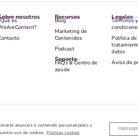
Sobre nosotros
Recursos
Legales
¿Qué es
Blog
Términos 
WeAreContent?
condicione
Marketing de
Contacto
Contenidos
Política de
tratamient
Podcast
datos
Soporte
Aviso de p
FAQs & Centro de
ayuda
ostrarte anuncios o contenido personalizados y
PREFERE
 nuestro uso de cookies.
Politicas cookies