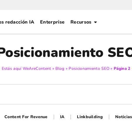
es redacción IA
Enterprise
Recursos
Posicionamiento SE
Estás aquí
WeAreContent
»
Blog
»
Posicionamiento SEO
»
Página 2
Content For Revenue
IA
Linkbuilding
Noticia