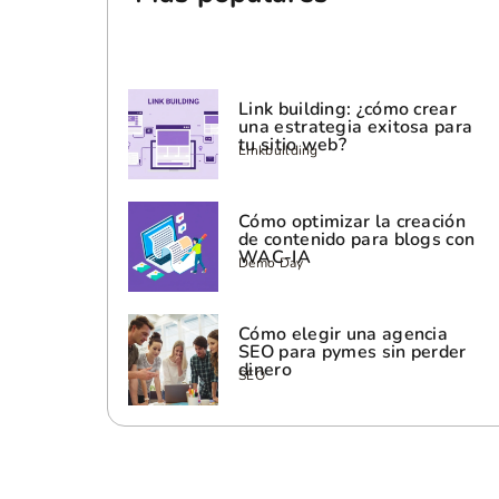
Link building: ¿cómo crear
una estrategia exitosa para
tu sitio web?
Linkbuilding
Cómo optimizar la creación
de contenido para blogs con
WAC-IA
Demo Day
Cómo elegir una agencia
SEO para pymes sin perder
dinero
SEO