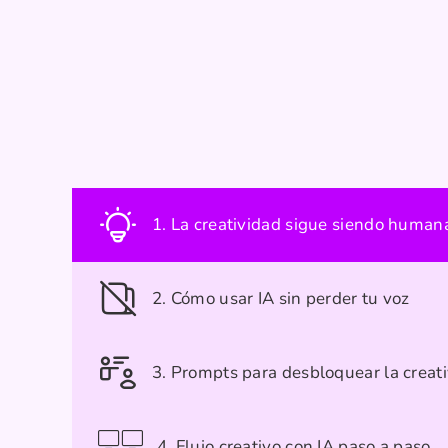
1. La creatividad sigue siendo humana
2. Cómo usar IA sin perder tu voz
3. Prompts para desbloquear la creat
4. Flujo creativo con IA paso a paso