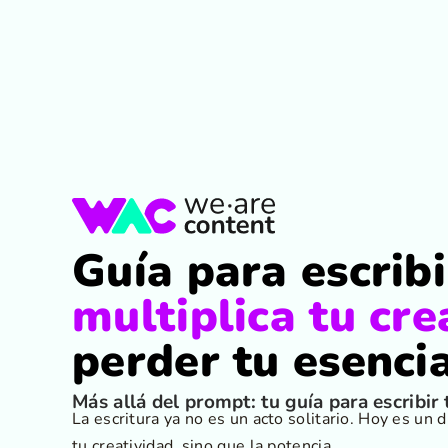
Guía para escribi
multiplica tu cre
perder tu esenc
Más allá del prompt: tu guía para escribi
La escritura ya no es un acto solitario. Hoy es un
tu creatividad, sino que la potencia.