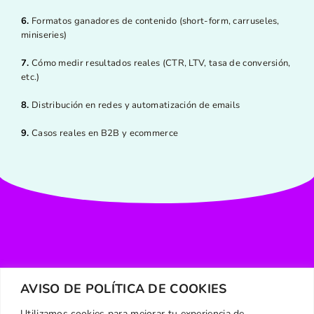
6.
Formatos ganadores de contenido (short-form, carruseles,
miniseries)
7.
Cómo medir resultados reales (CTR, LTV, tasa de conversión,
etc.)
8.
Distribución en redes y automatización de emails
9.
Casos reales en B2B y ecommerce
¿Listo para dejar de publicar sin
AVISO DE POLÍTICA DE COOKIES
resultados?
Utilizamos cookies para mejorar tu experiencia de