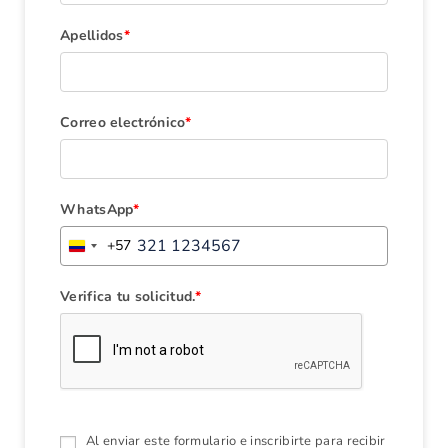
Apellidos
*
Correo electrónico
*
WhatsApp
*
+57
C
o
l
Verifica tu solicitud.
*
o
m
b
i
a
+
Al enviar este formulario e inscribirte para recibir